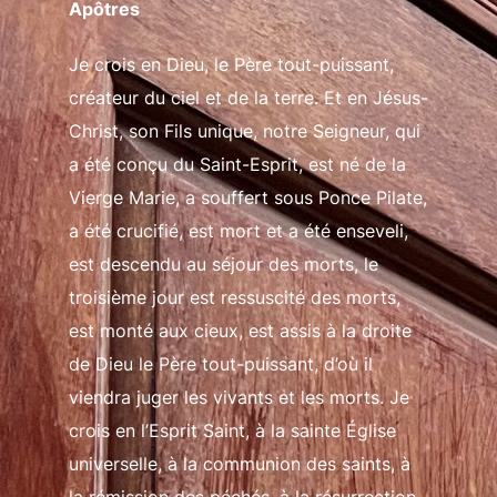
Apôtres
Je crois en Dieu, le Père tout-puissant,
créateur du ciel et de la terre.
Et en Jésus-
Christ, son Fils unique, notre Seigneur,
qui
a été conçu du Saint-Esprit, est né de la
Vierge Marie,
a souffert sous Ponce Pilate,
a été crucifié,
est mort et a été enseveli,
est descendu au séjour des morts,
le
troisième jour est ressuscité des morts,
est monté aux cieux,
est assis à la droite
de Dieu le Père tout-puissant,
d’où il
viendra juger les vivants et les morts.
Je
crois en l’Esprit Saint, à la sainte Église
universelle,
à la communion des saints, à