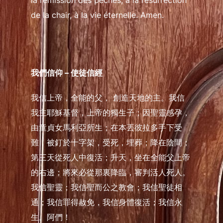
la rémission des péchés,
à la résurrection
de la chair, à la vie éternelle. Amen.
我們信仰 – 使徒信經
我信上帝，全能的父， 創造天地的主。
我信
我主耶穌基督，上帝的獨生子；
因聖靈感孕，
由童貞女馬利亞所生；
在本丟彼拉多手下受
難，被釘於十字架，
受死，埋葬；降在陰間；
第三天從死人中復活；
升天，坐在全能父上帝
的右邊；
將來必從那裏降臨，審判活人死人。
我信聖靈；我信聖而公之教會；
我信聖徒相
通；我信罪得赦免，
我信身體復活；我信永
生。阿們！